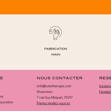
un service client auss
attentionné . Je re
vivement cette marq
pour ses produits qui
la différence que par 
humaine derrière . M
♥️♥️♥️♥️
FABRICATION
MAIN
E
NOUS CONTACTER
RES
info@colortherapis.com
Instagr
Showroom :
Facebo
ure
7 rue Guy Moquet, 75017
tauration
Prenez rendez-vous ici