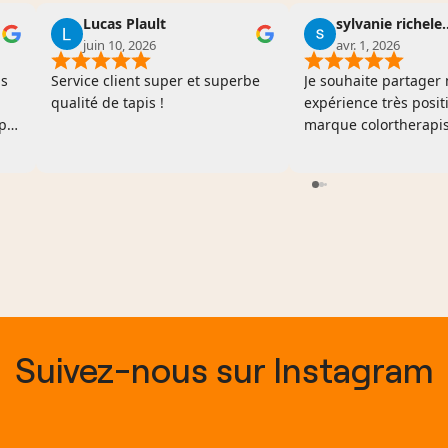
Lucas Plault
sylvanie richele
juin 10, 2026
avr. 1, 2026
ps
Service client super et superbe
Je souhaite partager
qualité de tapis !
expérience très posit
pis
marque colortherapis 
rs
récemment acheté de
et j’ai été pleinement 
par la qualité du pro
st
l’ensemble du service 
ue
rapide et emballage t
ce qui est toujours tr
appréciable . Suite à 
problème rencontré l
l’entretien , j’ai conta
vendeuse qui s’est m
Suivez-nous sur Instagram
d’une gentillesse et 
professionnalisme r
Son écoute et sa volo
ont fait la différence.