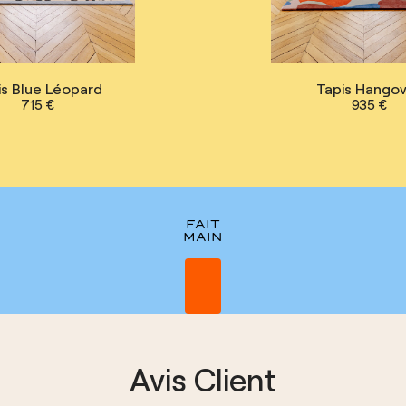
is Blue Léopard
Tapis Hango
715 €
935 €
FAIT
MAIN
Avis Client