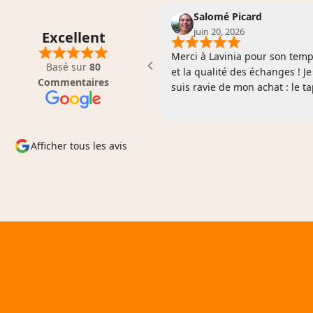
Salomé Picard
juin 20, 2026
Excellent
e
Merci à Lavinia pour son tem
Basé sur
80
et la qualité des échanges ! Je
Commentaires
suis ravie de mon achat : le ta
Blooming Flowers. Ses couleu
sont sublimes et la qualité de
cette pièce est vraiment
Afficher tous les avis
remarquable. Colortherapis e
définitivement une marque q
je recommande vivement !