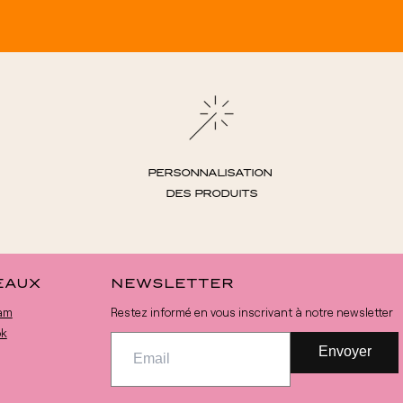
i
commande
ue autant
 font toute
la qualité
erci à vous
PERSONNALISATION
DES PRODUITS
EAUX
NEWSLETTER
am
Restez informé en vous inscrivant à notre newsletter
ok
Envoyer