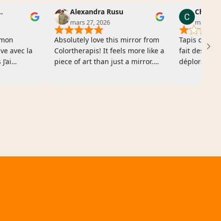
 noukeu tchoumkeu
Alexandra Rusu
Chloé A
mars 27, 2026
mars 27,
 mon
Absolutely love this mirror from
Tapis de mau
ive avec la
Colortherapis! It feels more like a
fait des boul
J’ai
piece of art than just a mirror.
déplorable 
s coussins
The unique design adds warmth
uniquement 
satisfaite
and personality, and it really
nombreuses r
duit que par
brightens the space. Beautiful
avec deux mo
. Livraison
quality and a true statement
promesse de
rès soigné ;
piece!
coussin) jam
ès
recommande
un petit
ors de
cté la
ontrée
d’un
emarquable.
nté d’aider
 C’est rare