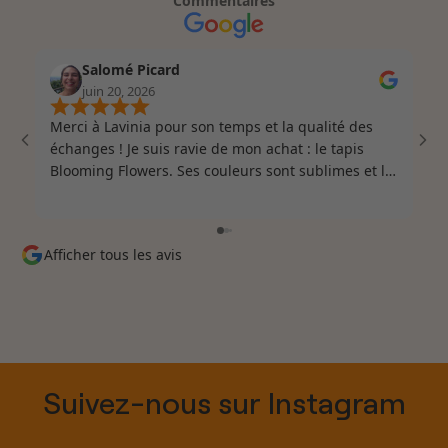
Commentaires
Salomé Picard
juin 20, 2026
Merci à Lavinia pour son temps et la qualité des
Ser
échanges ! Je suis ravie de mon achat : le tapis
Blooming Flowers. Ses couleurs sont sublimes et la
qualité de cette pièce est vraiment remarquable.
Colortherapis est définitivement une marque que
je recommande vivement !
Afficher tous les avis
Suivez-nous sur Instagram