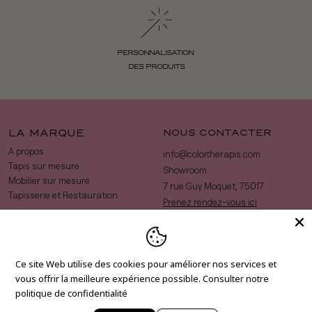
PERSONNALISATION
DES PRODUITS
LA MARQUE
NOUS CONTACTER
A propos
info@colortherapis.com
Tapis sur mesure
Showroom :
Mobilier sur mesure
7 rue Guy Moquet, 75017
Tapisserie et Restauration
Prenez rendez-vous ici
RESEAUX
NEWSLETTER
Restez informé en vous inscrivant à
Instagram
Ce site Web utilise des cookies pour améliorer nos services et
notre newsletter
vous offrir la meilleure expérience possible.
Consulter notre
Facebook
politique de confidentialité