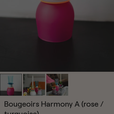
Bougeoirs Harmony A (rose /
turquoise)